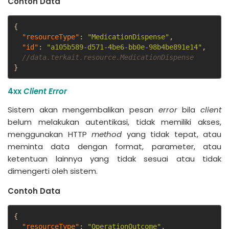
Contoh Data
{
"resourceType"
:
"MedicationDispense"
,
"id"
:
"a105b589-d571-4be6-bb0e-98b4be891e14"
,
//data.terkait.resource.MedicationDispense
}
4xx
Client Error
Sistem akan mengembalikan pesan
error
bila
client
belum melakukan autentikasi, tidak memiliki akses,
menggunakan HTTP
method
yang tidak tepat, atau
meminta data dengan format, parameter, atau
ketentuan lainnya yang tidak sesuai atau tidak
dimengerti oleh sistem.
Contoh Data
{
"resourceType"
:
"OperationOutcome"
,