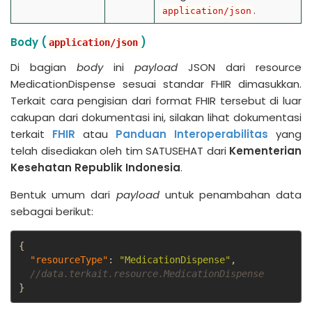
.
application/json
Body (
)
application/json
Di bagian
body
ini
payload
JSON dari resource
MedicationDispense sesuai standar FHIR dimasukkan.
Terkait cara pengisian dari format FHIR tersebut di luar
cakupan dari dokumentasi ini, silakan lihat dokumentasi
terkait
FHIR
atau
Panduan Interoperabilitas
yang
telah disediakan oleh tim SATUSEHAT dari
Kementerian
Kesehatan Republik Indonesia
.
Bentuk umum dari
payload
untuk penambahan data
sebagai berikut:
{
"resourceType"
:
"MedicationDispense"
,
//data.terkait.resource.MedicationDispense
}