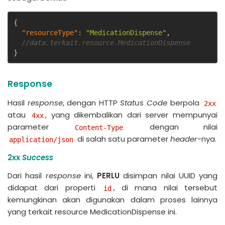
{
"resourceType"
:
"MedicationDispense"
,
//data.terkait.resource.MedicationDispense
}
Response
Hasil
response
, dengan HTTP
Status Code
berpola
2xx
atau
, yang dikembalikan dari server mempunyai
4xx
parameter
dengan nilai
Content-Type
di salah satu parameter
header
-nya.
application/json
2xx
Success
Dari hasil
response
ini,
PERLU
disimpan nilai UUID yang
didapat dari properti
, di mana nilai tersebut
id
kemungkinan akan digunakan dalam proses lainnya
yang terkait resource MedicationDispense ini.