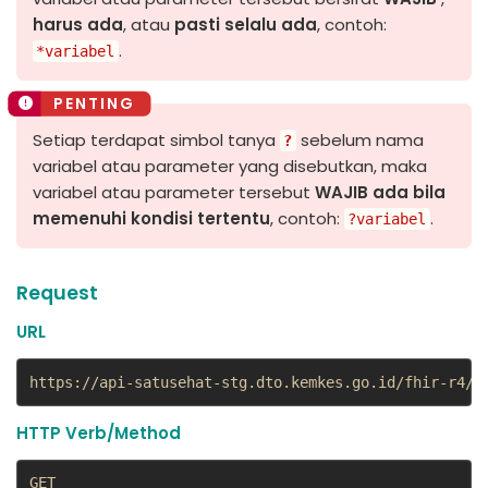
harus ada
, atau
pasti selalu ada
, contoh:
.
*variabel
Setiap terdapat simbol tanya
sebelum nama
?
variabel atau parameter yang disebutkan, maka
variabel atau parameter tersebut
WAJIB
ada bila
memenuhi kondisi tertentu
, contoh:
.
?variabel
Request
URL
https://api-satusehat-stg.dto.kemkes.go.id/fhir-r4/v
HTTP Verb/Method
GET