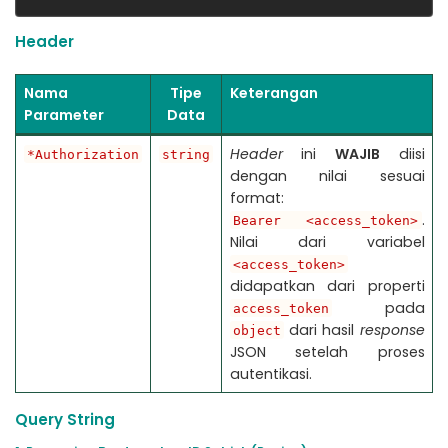
Header
Nama
Tipe
Keterangan
Parameter
Data
Header
ini
WAJIB
diisi
*Authorization
string
dengan nilai sesuai
format:
.
Bearer <access_token>
Nilai dari variabel
<access_token>
didapatkan dari properti
pada
access_token
dari hasil
response
object
JSON setelah proses
autentikasi.
Query String