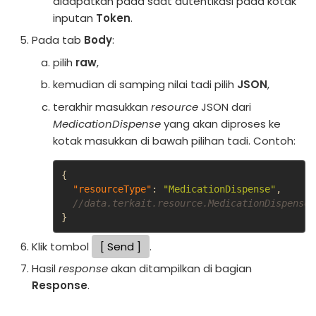
didapatkan pada saat autentikasi pada kotak
inputan
Token
.
Pada tab
Body
:
pilih
raw
,
kemudian di samping nilai tadi pilih
JSON
,
terakhir masukkan
resource
JSON dari
MedicationDispense
yang akan diproses ke
kotak masukkan di bawah pilihan tadi. Contoh:
{
"resourceType"
:
"MedicationDispense"
,
//data.terkait.resource.MedicationDispense
}
Klik tombol
Send
.
Hasil
response
akan ditampilkan di bagian
Response
.