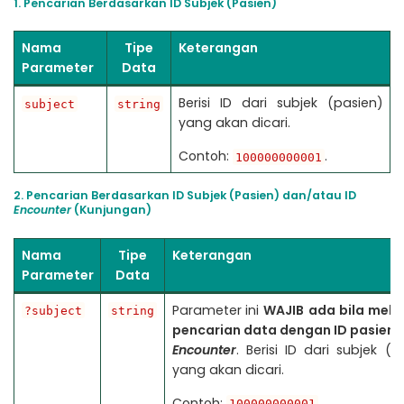
1. Pencarian Berdasarkan ID Subjek (Pasien)
Nama
Tipe
Keterangan
Parameter
Data
Berisi ID dari subjek (pasien)
subject
string
yang akan dicari.
Contoh:
.
100000000001
2. Pencarian Berdasarkan ID Subjek (Pasien) dan/atau ID
Encounter
(Kunjungan)
Nama
Tipe
Keterangan
Parameter
Data
Parameter ini
WAJIB
ada bila mela
?subject
string
pencarian data dengan ID pasien 
Encounter
. Berisi ID dari subjek (p
yang akan dicari.
Contoh:
.
100000000001