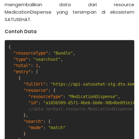
mengembalikan data dari resource
MedicationDispense yang tersimpan di ekosistem
SATUSEHAT.
Contoh Data
{
"resourceType"
:
"Bundle"
,
"type"
:
"searchset"
,
"total"
:
1
,
"entry"
:
[
{
"fullUrl"
:
"https://api-satusehat-stg.dto.kemk
"resource"
:
{
"resourceType"
:
"MedicationDispense"
,
"id"
:
"a105b589-d571-4be6-bb0e-98b4be891e14"
//data.terkait.resource.MedicationDispense
}
,
"search"
:
{
"mode"
:
"match"
}