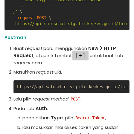
    ...

  }'
 \

--request 
POST
 \

'https://api-satusehat-stg.dto.kemkes.go.id/fhir-r
Postman
Buat
request
baru menggunakan
New
HTTP
Request
, atau klik tombol
+
untuk buat tab
request
baru.
Masukkan
request
URL
https://api-satusehat-stg.dto.kemkes.go.id/fhir-
Lalu pilih
request method
.
POST
Pada tab
Auth
:
pada pilihan
Type
, pilih
,
Bearer Token
lalu masukkan nilai akses token yang sudah