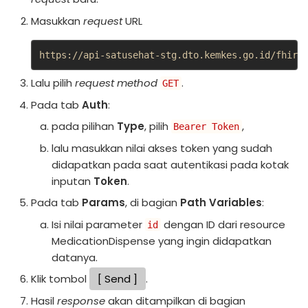
Masukkan
request
URL
https://api-satusehat-stg.dto.kemkes.go.id/fhir-
Lalu pilih
request method
.
GET
Pada tab
Auth
:
pada pilihan
Type
, pilih
,
Bearer Token
lalu masukkan nilai akses token yang sudah
didapatkan pada saat autentikasi pada kotak
inputan
Token
.
Pada tab
Params
, di bagian
Path Variables
:
Isi nilai parameter
dengan ID dari resource
id
MedicationDispense yang ingin didapatkan
datanya.
Klik tombol
Send
.
Hasil
response
akan ditampilkan di bagian