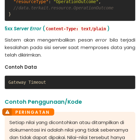
"resourceType"
:
"OperationOutcome"
,
//data.terkait.resource.OperationOutcome
}
5xx
Server Error
(
)
Content-Type: text/plain
Sistem akan mengembalikan pesan
error
bila terjadi
kesalahan pada sisi server saat memproses data yang
telah dikirimkan.
Contoh Data
Gateway Timeout
Contoh Penggunaan/Kode
Setiap nilai yang dicontohkan atau ditampilkan di
dokumentasi ini adalah nilai yang tidak sebenarnya
dan tidak dapat dipakai. Nilai-nilai tersebut hanya