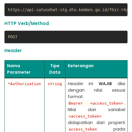
https://api-satusehat-stg.dto.kemkes.go.id/fhir-r4/v
HTTP Verb/Method
POST
Header
Nama
Tipe
Keterangan
Parameter
Data
Header
ini
WAJIB
diisi
*Authorization
string
dengan nilai sesuai
format:
.
Bearer <access_token>
Nilai dari variabel
<access_token>
didapatkan dari properti
pada
access_token