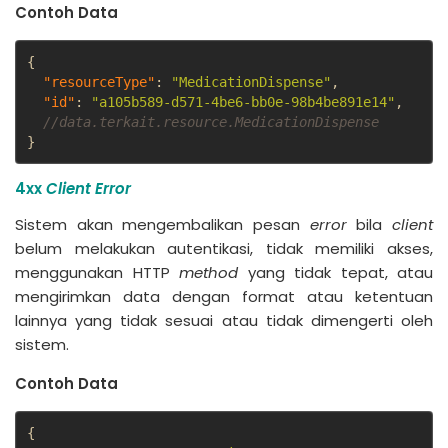
Contoh Data
{
"resourceType"
:
"MedicationDispense"
,
"id"
:
"a105b589-d571-4be6-bb0e-98b4be891e14"
,
//data.terkait.resource.MedicationDispense
}
4xx
Client Error
Sistem akan mengembalikan pesan
error
bila
client
belum melakukan autentikasi, tidak memiliki akses,
menggunakan HTTP
method
yang tidak tepat, atau
mengirimkan data dengan format atau ketentuan
lainnya yang tidak sesuai atau tidak dimengerti oleh
sistem.
Contoh Data
{