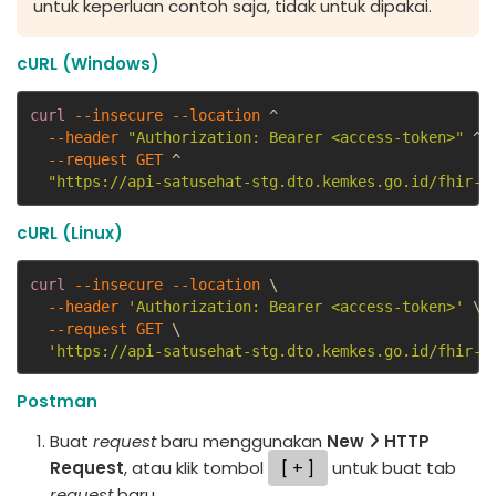
untuk keperluan contoh saja, tidak untuk dipakai.
cURL (Windows)
curl
--insecure
--location
 ^

--header
"Authorization: Bearer <access-token>"
 ^

--request 
GET
 ^

"https://api-satusehat-stg.dto.kemkes.go.id/fhir-r
cURL (Linux)
curl
--insecure
--location
 \

--header
'Authorization: Bearer <access-token>'
 \

--request 
GET
 \

'https://api-satusehat-stg.dto.kemkes.go.id/fhir-r
Postman
Buat
request
baru menggunakan
New
HTTP
Request
, atau klik tombol
+
untuk buat tab
request
baru.