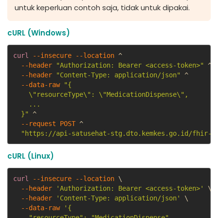
untuk keperluan contoh saja, tidak untuk dipakai.
cURL (Windows)
curl
--insecure
--location
 ^

--header
"Authorization: Bearer <access-token>"
 ^

--header
"Content-Type: application/json"
 ^

--data-raw
"{

    \"resourceType\": \"MedicationDispense\",

    ...

  }"
 ^

--request 
POST
 ^

"https://api-satusehat-stg.dto.kemkes.go.id/fhir-r
cURL (Linux)
curl
--insecure
--location
 \

--header
'Authorization: Bearer <access-token>'
 \

--header
'Content-Type: application/json'
 \

--data-raw
'{

    "resourceType": "MedicationDispense",
