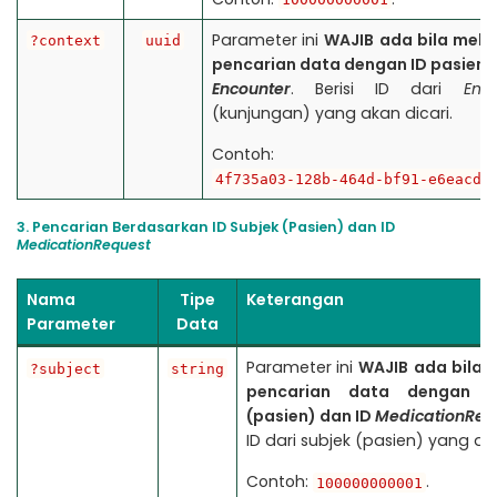
Parameter ini
WAJIB
ada bila mela
?context
uuid
pencarian data dengan ID pasien 
Encounter
. Berisi ID dari
Enc
(kunjungan) yang akan dicari.
Contoh:
4f735a03-128b-464d-bf91-e6eacdf
3. Pencarian Berdasarkan ID Subjek (Pasien) dan ID
MedicationRequest
Nama
Tipe
Keterangan
Parameter
Data
Parameter ini
WAJIB
ada bila 
?subject
string
pencarian data dengan I
(pasien) dan ID
MedicationReq
ID dari subjek (pasien) yang aka
Contoh:
.
100000000001