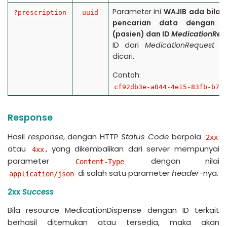
Parameter ini
WAJIB
ada bila 
?prescription
uuid
pencarian data dengan I
(pasien) dan ID
MedicationReq
ID dari
MedicationRequest
ya
dicari.
Contoh:
cf92db3e-a044-4e15-83fb-b7e
Response
Hasil
response
, dengan HTTP
Status Code
berpola
2xx
atau
, yang dikembalikan dari server mempunyai
4xx
parameter
dengan nilai
Content-Type
di salah satu parameter
header
-nya.
application/json
2xx
Success
Bila resource MedicationDispense dengan ID terkait
berhasil ditemukan atau tersedia, maka akan