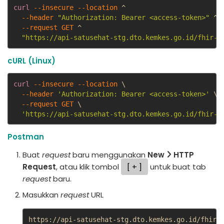
curl
--insecure
--location
 ^

--header
"Authorization: Bearer <access-token>"
 ^

--request 
GET
 ^

"https://api-satusehat-stg.dto.kemkes.go.id/fhir-r
cURL (Linux)
curl
--insecure
--location
 \

--header
'Authorization: Bearer <access-token>'
 \

--request 
GET
 \

'https://api-satusehat-stg.dto.kemkes.go.id/fhir-r
Postman
Buat
request
baru menggunakan
New
HTTP
Request
, atau klik tombol
+
untuk buat tab
request
baru.
Masukkan
request
URL
https://api-satusehat-stg.dto.kemkes.go.id/fhir-