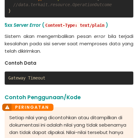
//data.terkait.resource.OperationOutcome
}
5xx
Server Error
(
)
Content-Type: text/plain
Sistem akan mengembalikan pesan
error
bila terjadi
kesalahan pada sisi server saat memproses data yang
telah dikirimkan.
Contoh Data
Gateway Timeout
Contoh Penggunaan/Kode
Setiap nilai yang dicontohkan atau ditampilkan di
dokumentasi ini adalah nilai yang tidak sebenarnya
dan tidak dapat dipakai. Nilai-nilai tersebut hanya