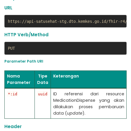
URL
https://api-satusehat-stg.dto.kemkes.go.id/fhir-r4/v
HTTP Verb/Method
PUT
Parameter Path URI
Nama
Tipe
Keterangan
Parameter
Data
ID referensi dari resource
*:id
uuid
MedicationDispense yang akan
dilakukan proses pembaruan
data (
update
).
Header