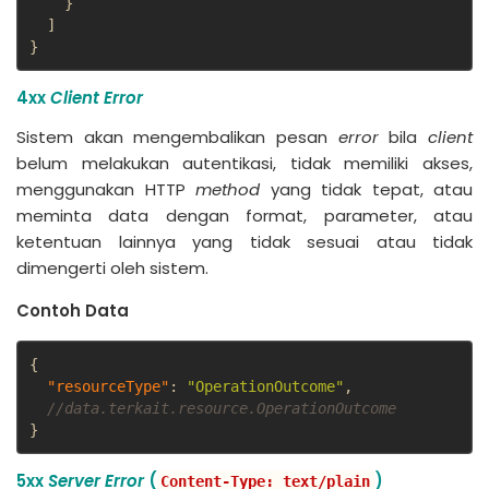
}
]
}
4xx
Client Error
Sistem akan mengembalikan pesan
error
bila
client
belum melakukan autentikasi, tidak memiliki akses,
menggunakan HTTP
method
yang tidak tepat, atau
meminta data dengan format, parameter, atau
ketentuan lainnya yang tidak sesuai atau tidak
dimengerti oleh sistem.
Contoh Data
{
"resourceType"
:
"OperationOutcome"
,
//data.terkait.resource.OperationOutcome
}
5xx
Server Error
(
)
Content-Type: text/plain