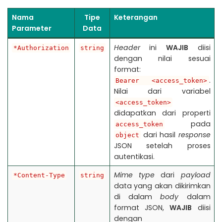
Nama
Tipe
Keterangan
Parameter
Data
Header
ini
WAJIB
diisi
*Authorization
string
dengan nilai sesuai
format:
.
Bearer <access_token>
Nilai dari variabel
<access_token>
didapatkan dari properti
pada
access_token
dari hasil
response
object
JSON setelah proses
autentikasi.
Mime type
dari
payload
*Content-Type
string
data yang akan dikirimkan
di dalam
body
dalam
format JSON,
WAJIB
diisi
dengan