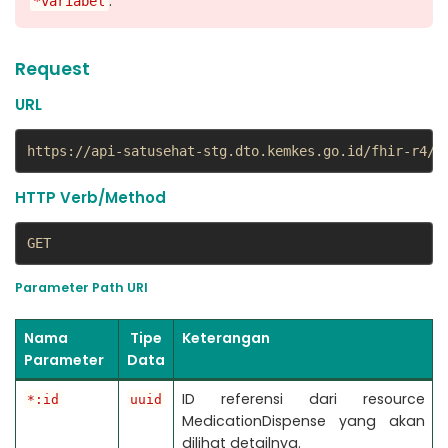
.
*variabel
Request
URL
https://api-satusehat-stg.dto.kemkes.go.id/fhir-r4/v
HTTP Verb/Method
GET
Parameter Path URI
Nama
Tipe
Keterangan
Parameter
Data
ID referensi dari resource
*:id
uuid
MedicationDispense yang akan
dilihat detailnya.