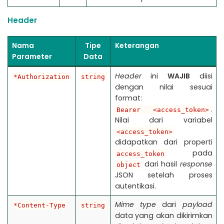
Header
Nama
Tipe
Keterangan
Parameter
Data
Header
ini
WAJIB
diisi
*Authorization
string
dengan nilai sesuai
format:
.
Bearer <access_token>
Nilai dari variabel
<access_token>
didapatkan dari properti
pada
access_token
dari hasil
response
object
JSON setelah proses
autentikasi.
Mime type
dari
payload
*Content-Type
string
data yang akan dikirimkan