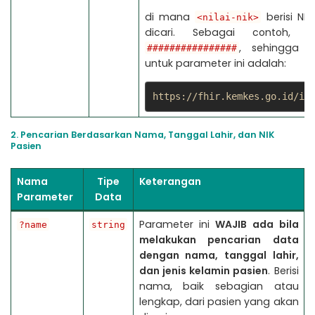
di mana
berisi NI
<nilai-nik>
dicari. Sebagai contoh, d
, sehingga n
################
untuk parameter ini adalah:
https://fhir.kemkes.go.id/id
2. Pencarian Berdasarkan Nama, Tanggal Lahir, dan NIK
Pasien
Nama
Tipe
Keterangan
Parameter
Data
Parameter ini
WAJIB
ada bila
?name
string
melakukan pencarian data
dengan nama, tanggal lahir,
dan jenis kelamin pasien
. Berisi
nama, baik sebagian atau
lengkap, dari pasien yang akan