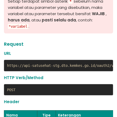
Setiap terdapat simbol asterik
sebelum nama
*
variabel atau parameter yang disebutkan, maka
variabel atau parameter tersebut bersifat
WAJIB
,
harus ada
, atau
pasti selalu ada
, contoh:
.
*variabel
Request
URL
https://api-satusehat-stg.dto.kemkes.go.id/oauth2/v1
HTTP Verb/Method
POST
Header
Nama
Tipe
Keterangan