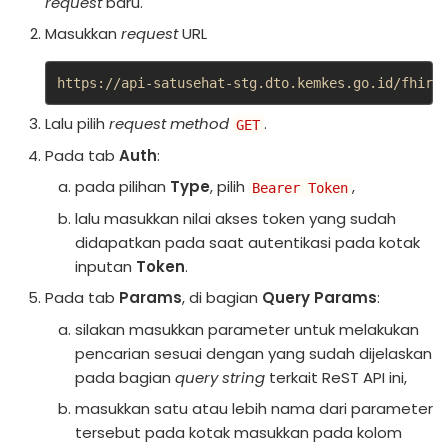
request
baru.
Masukkan
request
URL
https://api-satusehat-stg.dto.kemkes.go.id/fhir-
Lalu pilih
request method
.
GET
Pada tab
Auth
:
pada pilihan
Type
, pilih
,
Bearer Token
lalu masukkan nilai akses token yang sudah
didapatkan pada saat autentikasi pada kotak
inputan
Token
.
Pada tab
Params
, di bagian
Query Params
:
silakan masukkan parameter untuk melakukan
pencarian sesuai dengan yang sudah dijelaskan
pada bagian
query string
terkait ReST API ini,
masukkan satu atau lebih nama dari parameter
tersebut pada kotak masukkan pada kolom