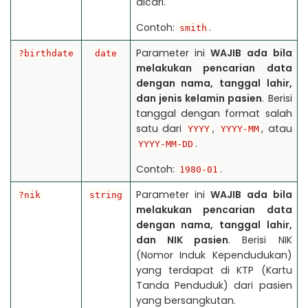
dicari.
Contoh:
.
smith
Parameter ini
WAJIB
ada bila
?birthdate
date
melakukan pencarian data
dengan nama, tanggal lahir,
dan jenis kelamin pasien
. Berisi
tanggal dengan format salah
satu dari
,
, atau
YYYY
YYYY-MM
.
YYYY-MM-DD
Contoh:
.
1980-01
Parameter ini
WAJIB
ada bila
?nik
string
melakukan pencarian data
dengan nama, tanggal lahir,
dan NIK pasien
. Berisi NIK
(Nomor Induk Kependudukan)
yang terdapat di KTP (Kartu
Tanda Penduduk) dari pasien
yang bersangkutan.