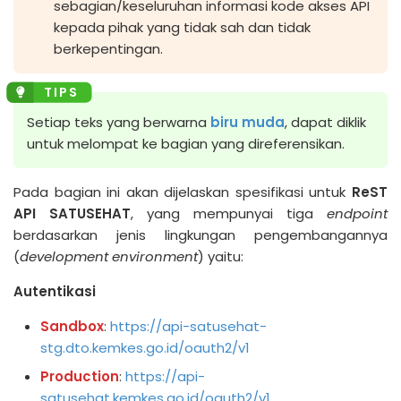
sebagian/keseluruhan informasi kode akses API
kepada pihak yang tidak sah dan tidak
berkepentingan.
Setiap teks yang berwarna
biru muda
, dapat diklik
untuk melompat ke bagian yang direferensikan.
Pada bagian ini akan dijelaskan spesifikasi untuk
ReST
API SATUSEHAT
, yang mempunyai tiga
endpoint
berdasarkan jenis lingkungan pengembangannya
(
development environment
) yaitu:
Autentikasi
Sandbox
:
https://api-satusehat-
stg.dto.kemkes.go.id/oauth2/v1
Production
:
https://api-
satusehat.kemkes.go.id/oauth2/v1