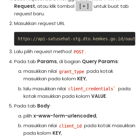
Request
, atau klik tombol
+
untuk buat tab
request
baru.
Masukkan
request
URL
https://api-satusehat-stg.dto.kemkes.go.id/oauth
Lalu pilih
request method
.
POST
Pada tab
Params
, di bagian
Query Params
:
masukkan nilai
pada kotak
grant_type
masukkan pada kolom
KEY
,
lalu masukkan nilai
pada
client_credentials`
kotak masukkan pada kolom
VALUE
.
Pada tab
Body
:
pilih
x-www-form-urlencoded
,
masukkan nilai
pada kotak masukkan
client_id
pada kolom
KEY
,