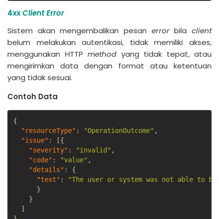
4xx
Client Error
Sistem akan mengembalikan pesan
error
bila
client
belum melakukan autentikasi, tidak memiliki akses,
menggunakan HTTP
method
yang tidak tepat, atau
mengirimkan data dengan format atau ketentuan
yang tidak sesuai.
Contoh Data
{
"resourceType"
:
"OperationOutcome"
,
"issue"
:
[
{
"severity"
:
"invalid"
,
"code"
:
"value"
,
"details"
:
{
"text"
:
"The user or system was not able to be
}
}
]
}