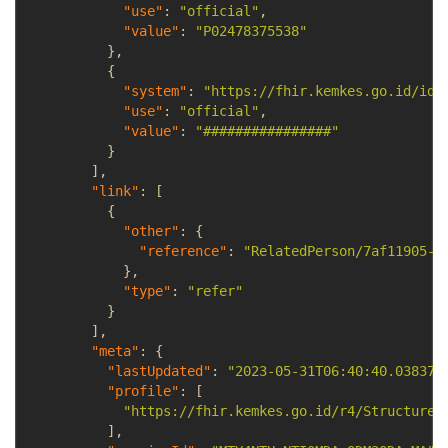
"use"
:
"official"
,
"value"
:
"P02478375538"
}
,
{
"system"
:
"https://fhir.kemkes.go.id/id/
"use"
:
"official"
,
"value"
:
"################"
}
]
,
"link"
:
[
{
"other"
:
{
"reference"
:
"RelatedPerson/7af11905-8
}
,
"type"
:
"refer"
}
]
,
"meta"
:
{
"lastUpdated"
:
"2023-05-31T06:40:40.038378
"profile"
:
[
"https://fhir.kemkes.go.id/r4/StructureD
]
,