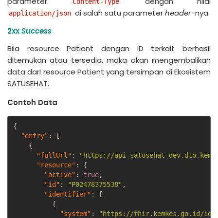
parameter
dengan nilai
Content-Type
di salah satu parameter
header
-nya.
application/json
2xx
Success
Bila resource Patient dengan ID terkait berhasil
ditemukan atau tersedia, maka akan mengembalikan
data dari resource Patient yang tersimpan di Ekosistem
SATUSEHAT.
Contoh Data
{
"entry"
:
[
{
"fullUrl"
:
"https://api-satusehat-dev.dto.kemk
"resource"
:
{
"active"
:
true
,
"id"
:
"P02478375538"
,
"identifier"
:
[
{
"system"
:
"https://fhir.kemkes.go.id/id/