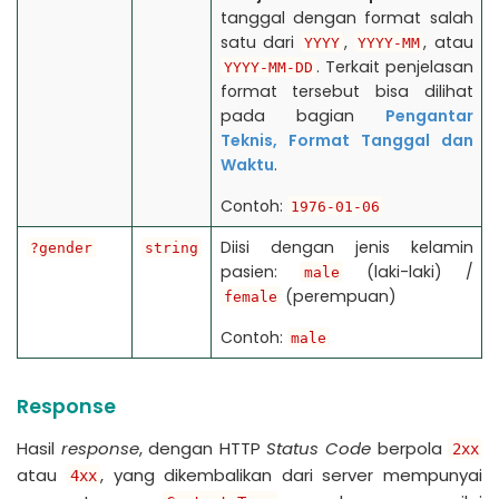
tanggal dengan format salah
satu dari
,
, atau
YYYY
YYYY-MM
. Terkait penjelasan
YYYY-MM-DD
format tersebut bisa dilihat
pada bagian
Pengantar
Teknis, Format Tanggal dan
Waktu
.
Contoh:
1976-01-06
Diisi dengan jenis kelamin
?gender
string
pasien:
(laki-laki) /
male
(perempuan)
female
Contoh:
male
Response
Hasil
response
, dengan HTTP
Status Code
berpola
2xx
atau
, yang dikembalikan dari server mempunyai
4xx