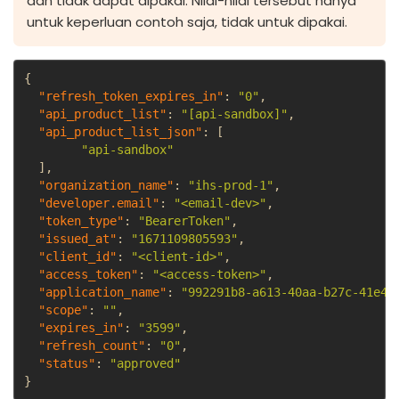
dan tidak dapat dipakai. Nilai-nilai tersebut hanya
untuk keperluan contoh saja, tidak untuk dipakai.
{
"refresh_token_expires_in"
:
"0"
,
"api_product_list"
:
"[api-sandbox]"
,
"api_product_list_json"
:
[
"api-sandbox"
]
,
"organization_name"
:
"ihs-prod-1"
,
"developer.email"
:
"<email-dev>"
,
"token_type"
:
"BearerToken"
,
"issued_at"
:
"1671109805593"
,
"client_id"
:
"<client-id>"
,
"access_token"
:
"<access-token>"
,
"application_name"
:
"992291b8-a613-40aa-b27c-41e48
"scope"
:
""
,
"expires_in"
:
"3599"
,
"refresh_count"
:
"0"
,
"status"
:
"approved"
}