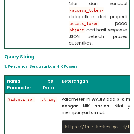
Nilai dari variabel
<access_token>
didapatkan dari properti
pada
access_token
dari hasil
response
object
JSON setelah proses
autentikasi.
Query String
1. Pencarian Berdasarkan NIK Pasien
Nama
Tipe
Keterangan
Parameter
Data
Parameter ini
WAJIB
ada bila me
?identifier
string
dengan NIK pasien
. Nilai y
mempunyai format:
https://fhir.kemkes.go.id/id