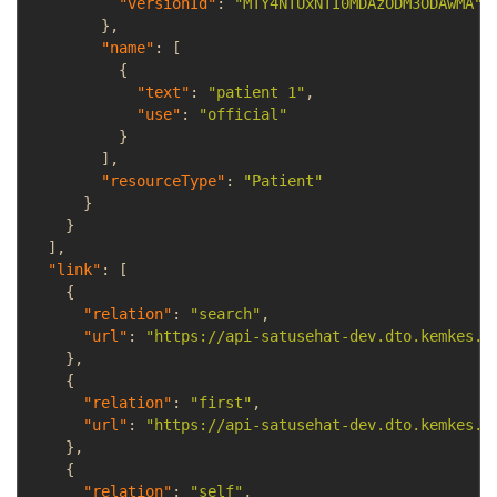
"versionId"
:
"MTY4NTUxNTI0MDAzODM3ODAwMA"
}
,
"name"
:
[
{
"text"
:
"patient 1"
,
"use"
:
"official"
}
]
,
"resourceType"
:
"Patient"
}
}
]
,
"link"
:
[
{
"relation"
:
"search"
,
"url"
:
"https://api-satusehat-dev.dto.kemkes.g
}
,
{
"relation"
:
"first"
,
"url"
:
"https://api-satusehat-dev.dto.kemkes.g
}
,
{
"relation"
:
"self"
,