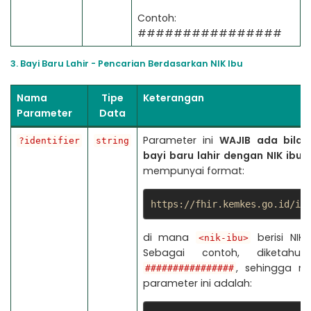
Contoh:
################
3. Bayi Baru Lahir - Pencarian Berdasarkan NIK Ibu
Nama
Tipe
Keterangan
Parameter
Data
Parameter ini
WAJIB
ada bila 
?identifier
string
bayi baru lahir dengan NIK ibu
.
mempunyai format:
https://fhir.kemkes.go.id/id
di mana
berisi NIK 
<nik-ibu>
Sebagai contoh, diketahu
, sehingga ni
################
parameter ini adalah: