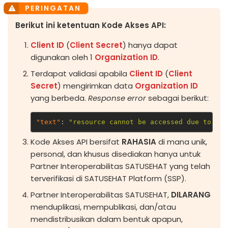
Berikut ini ketentuan Kode Akses API:
Client ID
(
Client Secret
) hanya dapat
digunakan oleh 1
Organization ID
.
Terdapat validasi apabila
Client ID
(
Client
Secret
) mengirimkan data
Organization ID
yang berbeda.
Response error
sebagai berikut:
"text"
:
"resource cannot be accessed due to bus
Kode Akses API bersifat
RAHASIA
di mana unik,
personal, dan khusus disediakan hanya untuk
Partner Interoperabilitas SATUSEHAT yang telah
terverifikasi di SATUSEHAT Platform (SSP).
Partner Interoperabilitas SATUSEHAT,
DILARANG
menduplikasi, mempublikasi, dan/atau
mendistribusikan dalam bentuk apapun,