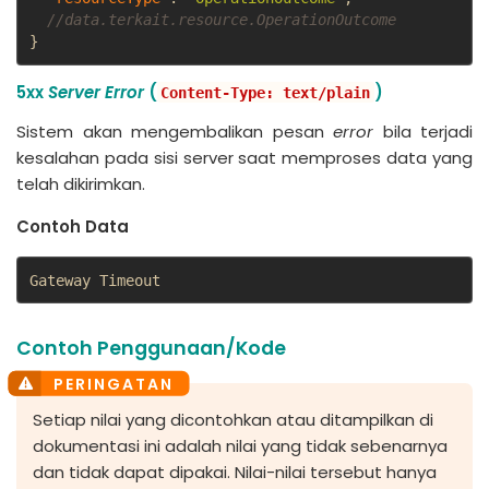
//data.terkait.resource.OperationOutcome
}
5xx
Server Error
(
)
Content-Type: text/plain
Sistem akan mengembalikan pesan
error
bila terjadi
kesalahan pada sisi server saat memproses data yang
telah dikirimkan.
Contoh Data
Gateway Timeout
Contoh Penggunaan/Kode
Setiap nilai yang dicontohkan atau ditampilkan di
dokumentasi ini adalah nilai yang tidak sebenarnya
dan tidak dapat dipakai. Nilai-nilai tersebut hanya