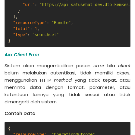
"url"
:
"https://api-satusehat-dev.dto.kemkes.g
}
]
,
"resourceType"
:
"Bundle"
,
"total"
:
1
,
"type"
:
"searchset"
}
4xx
Client Error
Sistem akan mengembalikan pesan
error
bila
client
belum melakukan autentikasi, tidak memiliki akses,
menggunakan HTTP
method
yang tidak tepat, atau
meminta data dengan format, parameter, atau
ketentuan lainnya yang tidak sesuai atau tidak
dimengerti oleh sistem.
Contoh Data
{
"resourceType"
:
"OperationOutcome"
,