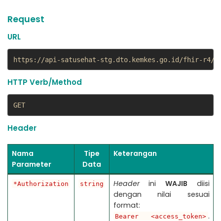
Request
URL
https://api-satusehat-stg.dto.kemkes.go.id/fhir-r4/v
HTTP Verb/Method
GET
Header
Nama
Tipe
Keterangan
Parameter
Data
Header
ini
WAJIB
diisi
*Authorization
string
dengan nilai sesuai
format:
.
Bearer <access_token>