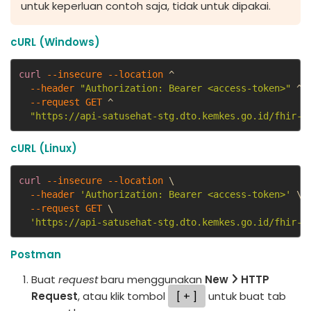
untuk keperluan contoh saja, tidak untuk dipakai.
cURL (Windows)
curl
--insecure
--location
 ^

--header
"Authorization: Bearer <access-token>"
 ^

--request 
GET
 ^

"https://api-satusehat-stg.dto.kemkes.go.id/fhir-r
cURL (Linux)
curl
--insecure
--location
 \

--header
'Authorization: Bearer <access-token>'
 \

--request 
GET
 \

'https://api-satusehat-stg.dto.kemkes.go.id/fhir-r
Postman
Buat
request
baru menggunakan
New
HTTP
Request
, atau klik tombol
+
untuk buat tab